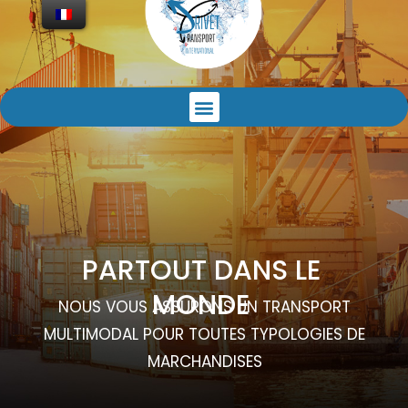
P
A
R
T
O
U
T
D
A
N
S
L
E
M
O
N
D
E